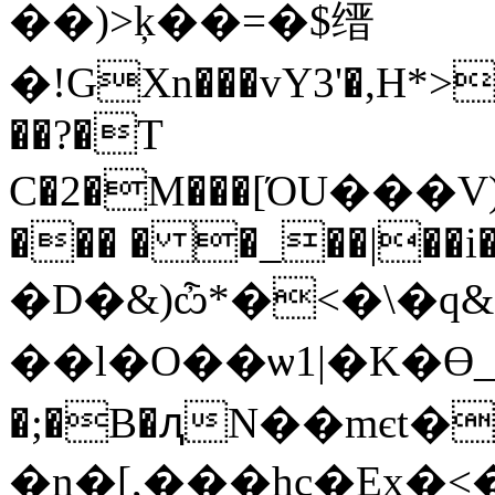
��)>ķ��=�$缙
�!GXn���vY3'�,H*>
��?�T
C�2�M���[ΌU���V)��
��� � �_��|��i�
�D�&)ѽ*�<�\�q&) �
��l�O��ѡ1|�K�
�;�B�ԯN��mєt�
�n�[,���hc�Ex�