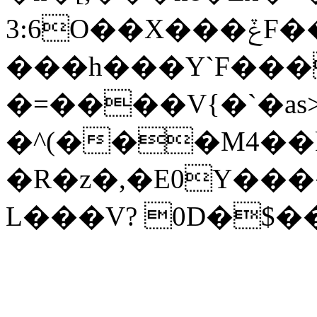
3:6O��X���ݞF��-�6ٝ,s�KS|B;/
���h���Y`F���
�=����V{�`�a
�^(���M4��
�R�z�,�E0Y����
L���V? 0D�$�