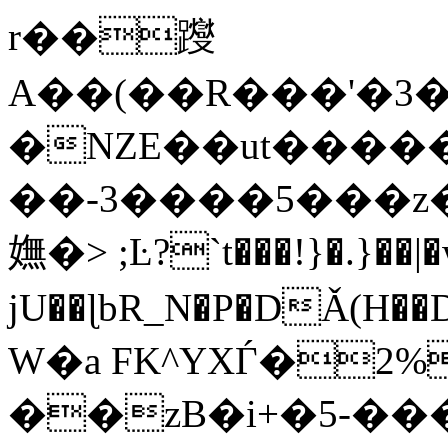
r��躞
A��(��R���'�3
�NZE��ut�����
��-3����5���z�Xx�
嫵�> ;Ŀ?`t���!}�.}��
jU��ɭbR_N�P�DǍ(H
W�a FK^YXЃ�2%
��zB�i+�5-��