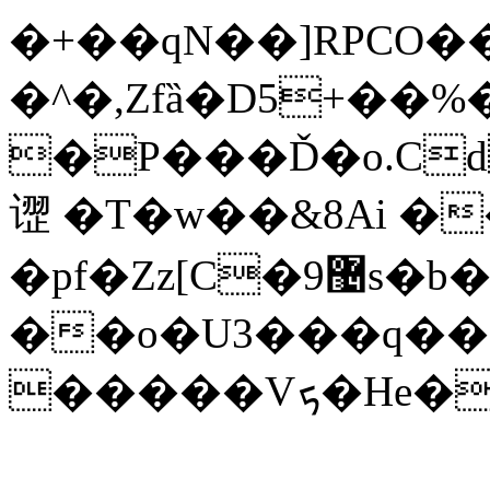
�+��qN��]RPCO
�^�,Zfȁ�D5+��%
�P���Ď�o.Cd
䜧 �T�w��&8Ai �
�pf�Zz[C�9޴s�b�P�]�݄��+k%"H#����4��,&�i������4w����P�{�Tc1؂���}NX�%L�`3����L��,�W���R�@?
��o�U3���q�
�����Vܟ�H