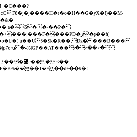
N_�C���?
��cC F8�j�j����H�(�o�H��G�yX�!)��M-
!�� a�S��-��P�
1���o��) u��U5�$k�R��,Dz����B���
|p7oխ�-%lGP��AT���ؕ\�>��>�
MF�B%����1�=��d+��9�!