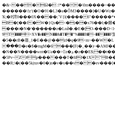
�&~���Ӹ� :!*���\0m����>��1� �
������\!zʻ(�O�91�L3�a�ǑM3����]�U�Wz
Ҡ;�P謣0���0X����;`V{l(����6"�����*�A3��UC,7
B�[��J�W�}Qs�<�)��x76��l;�叕
���i�N�'������z�Lnߥ�.�E�[O-���D<1��!���a�K�0�tj�w28�B�!n�<IV��TQ5Y�+���;���F����PD�ز'�ҙ��f(
9T���=XV�e��N��&�T��"%���B�~�
�5��rB�庴_1�E��@��zf�q�9˂m>��W�L 
���D�e�$�mgM�6 ���[F(�_��)~�AMJ�
�N��N����wпt�Ua��>z�ڍ.�z��E$;��t��]�3��ƽn�_�c�+��Y��K�9�~��?�?����޳c�� � <��
�5Pv~Z#p������T�fdf�1X"B��
��R;\�(��5k|ruv�0�)n�v�x��v��ev��