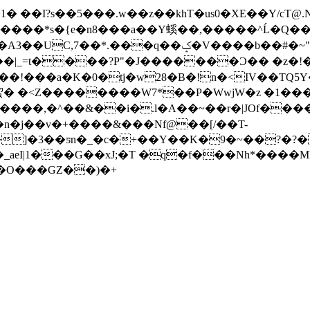
�I?s��5���.w��z��khT�us0�XE��Y/cT@.
�� ���*s�{e�n8���a��Y螇��,�����^Ĺ�Q
��*.���q��ݤ�V����b��#�~"�&�
��| _=t����?P"�J�������Ɔ�� �z�
����F蛪� �<Z��������W7*��P�WwjW�z �
����,�^��&��i�.l�A��~��r�|JOf����
�n�j��v�+����&���Nf@��[/��T-
_aeI|1���G��xJ;�T �q�f���Nh*����
�]�O���GZ��)�+