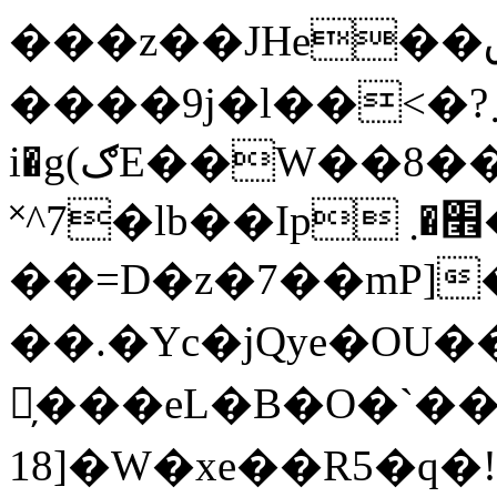
���z��JHe��ڨ^�S+�*�ߞx朩
����9j�l��<�?܇�f��r���0&
i�g(ګE��W��8�����3O���yHx_pj2��z'X�C:5�ɋ��3iFp�1��bd�Z�
˟^7�lb��Ip ׮�܂����?�?
��=D�z�7��mP]�:ף�d��MVk�Bw�SI%�x��չ#l��hA��^�r}+1���J���4A��n��&�
��.�Yc�jQye�O
̦���eL�B�O�`��
18]�W�xe��R5�q�