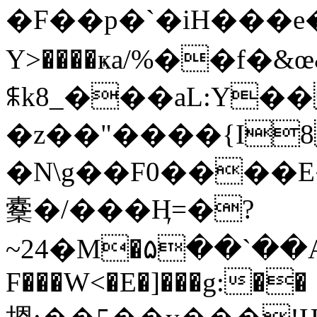
�F��p�`�iH���
Y>����ҝa/%��f�
ꐬk8_���aL:Y
�z��"����{I8
�N\g��F0����E���`��
櫜�/���Ӊ=�?
~24�M�۵��`��A
F���W<�E�]���g:��