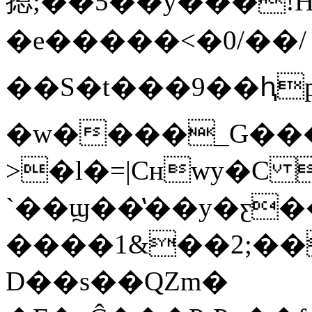
摁;��5��y���!H
�e�����<�0/��/
��S�t���9��ԧ
�w����_G���
>�l�=|Cʜwy�C
`��ϣ��̔��y�ƹ�
����ߵ��0��;2��&1�ẻ���v
D��s��QZm�