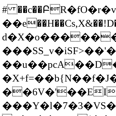
# ��c��ԲR�fO�r
��e��H��Cs,X&��!D����n�&I�R -���Nv޻g^c�qaA�Y�vĒxr�n=
d�X�o�����
���SS_v�iSF>��'�
��u��pcA��D�ۥ9���s8d�qհկ�R��e*y�iZ��ŐaD�^�&�23���z
�X+f=��b{N��f�J��5S
��6V�'��ΕIL�
���Y�l�7�3�VS