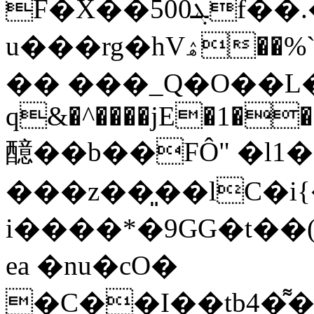
F�X��500ܔf��.�����9C�Q%��%r����<-
u���rg�hVۿ��%`%Fy��D�������� %>�G)����^�ֱ����OB����Z�`���
�� ���_Q�O��L�H�.
q&�^����jE�1���
醷��b��FÔ" �l1
���z��͈��lC�i
i����*�9GG�t��(PF�l׈�K�
ea �nu�cO�
�C��I��tb4�͌�