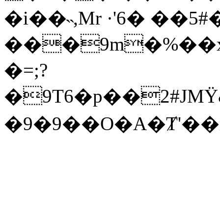
�i��˵,Mr ·'6� ��
���9m�%��x
�=;?
�9T6�p��2#JMΫ&�
�9�9��O �A�Ⱦ'�