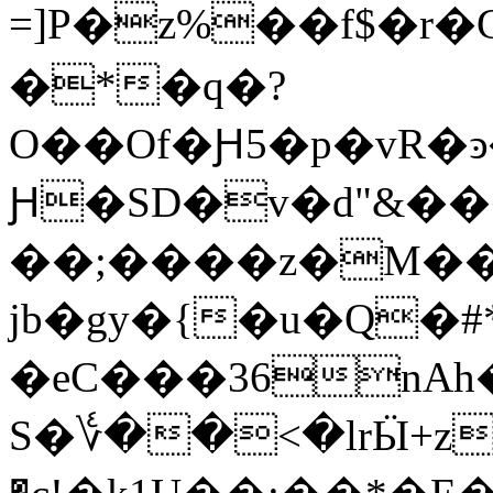
=]P�z%��f$
�*�q�?
O��Of�Ԩ5�p�vR�ͽ
Ԩ�SD�v�d"&��
��;����z�M��p
jb�gy�{�u�Q�#*_ݓ�.�h�r<#��Z
�eC���36nAh
S�؇��<�lrӸ+z�