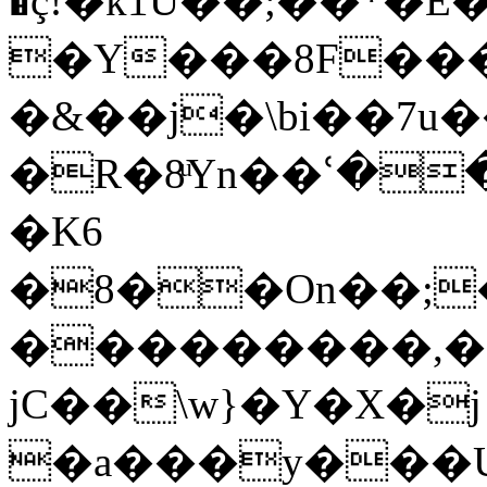
�ç!�k1U��;��*�
�Y���8F��
�&��j�\bi��7u
�R�8ͧYn��ՙ��
�K6
�8��On��;
���������,�
jC��\w}�Y�X�j
�a���y���U