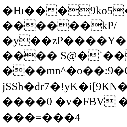
�Ƕ���9ko5
������kP/
�y��zP����Y��
���� S@�`��
���mn^�o��:9�C
jSSh�dr7�!yK�i[
����0 �v�FBV 
���=���4