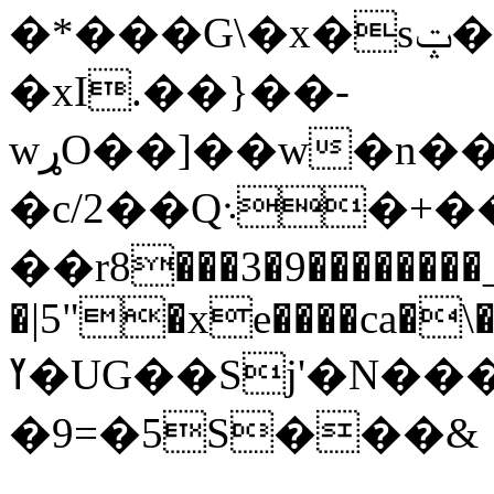
�*���G\�x�sݓ���� ()������B�P͒B1�Ha���,��¾lVg&�s~�O�s�< 96�c T���J��
�xI.��}��-
wړO��]��w�n��^��_�')`����0��W�BG��-
�c/2��Q܈�+��
��r8���3�9��������_
�|5"�xe����ca�
ߌ�UG��Sj'�N���� VZO�
�9=�5S���&