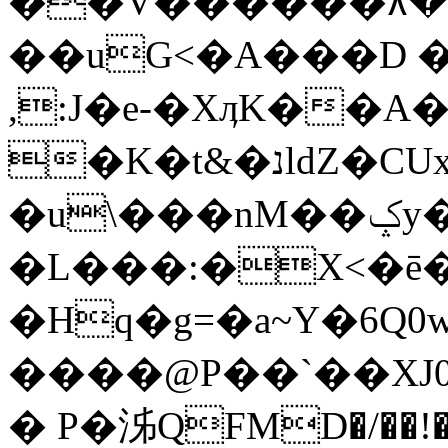
��V������۸�л
��uG<�A���D 
,:J�e-�XӆK�
�K�t&�נldZ�CUx)�kP
�u\���nM��ݤy��op�
�L���:�X<�ē�
�Hq�g=�a~Y�6
����@P��`��XJ0�̽'/RS.�9M.�
� P�泲QFMD�/��!��