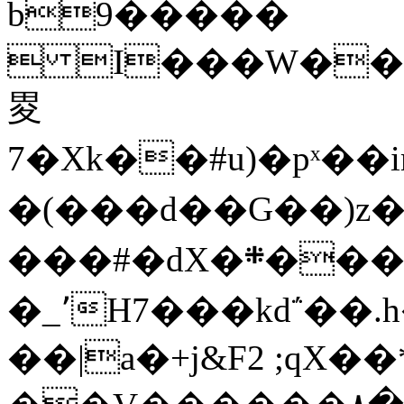
b9�����
 I���W��z9������
畟
7�Xk��#u)�pˣ��imC�
�(���d��G��)z
���#�dX�܍����NA�Xw�w�~�@>QK
�_٬H7���kd΅��.h�d�@�S���m|d��v#�Y�x:\�0j%
��|a�+j&F2 ;qX�