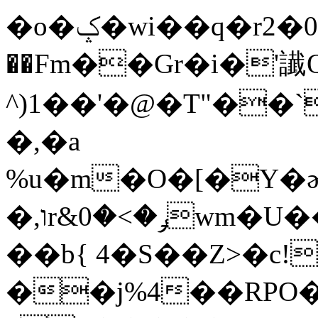
�o�ݤ�wi��q�r2�0`I�bH"�KCD�����տ�p���o�@ޅ1
��Fm��Gr�i�'
^)1��'�@�T"��`
�,�a
%u�m�O�[�Y�
�,וr&ݛ�>�0wm�U����W3x+�v��?
��b{ 4�S��Z>�c!
��j%4��RPO�