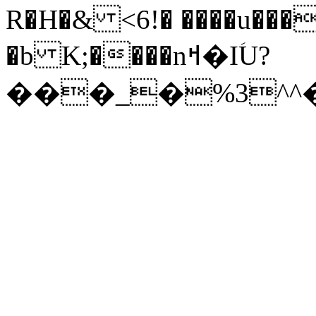
R�H�& <6!� ����u���
�b K;����nߞ�IؘU?
���_�%3^^