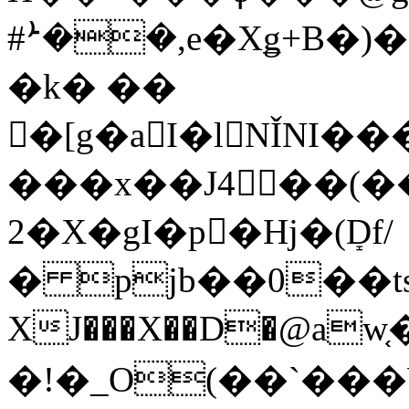
#ܑ��,e�Xǥ+B�)
�k� ��
�[g�aI�lNǏNI�
���x��J4��(
2�X�gI�p�Hj�(ܻDf/
� pjb��0��ts
XJ���X��D�@a
�!�_O(��`�