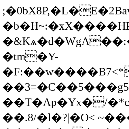
;�0ƅX8P,�L�E�2B
�b�H~:�xX����H
�&Kѧ�d�WgA��
�tm�Y-
�F:��w����Β7<*
��3=�C��5���g5
��T�Ap�Yx�/�*c
��.8/�l�?|�O< ~�