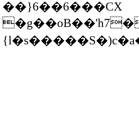
��}6��6���CX
�g��oB��'h7�=܈3�@pre����_e_�i��םPy�y�4H��DN�*Ѯ;��p=p$͹9��qH>_���r��SjC3J�'j�n(�X�*xX��(��VV3W#�v����wc�s�
{l�s�����S�)c�a�