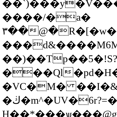
��`)���y�V����p����:̧���q&�
����/�a�
٣��@�R�[�w���Wi�$J̃ �y�xK/
���d&����M6M|
��)��Tp��5�!S
���Ql�pd�H�
�VC�M� ��I�
�ڬ�m^�UV�6r?=�\&
H��*���ѱ���@g