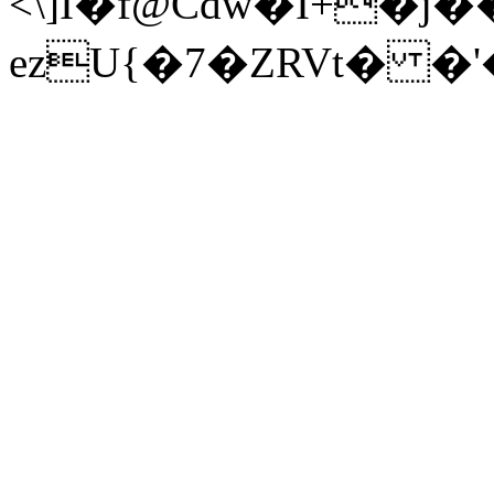
<\]I�f@Cdw�I+�
ezU{�7�ZRVt� �