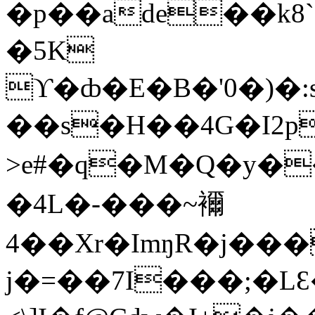
�p��ade��k8
�5K
ϒ�ȸ�E�B�'0�)�
��s�H��4G�I2p
>e#�q�M�Q�y��
�4L�-���~襧
4��Xr�ImŋR�j��
j�=��7I���;�L