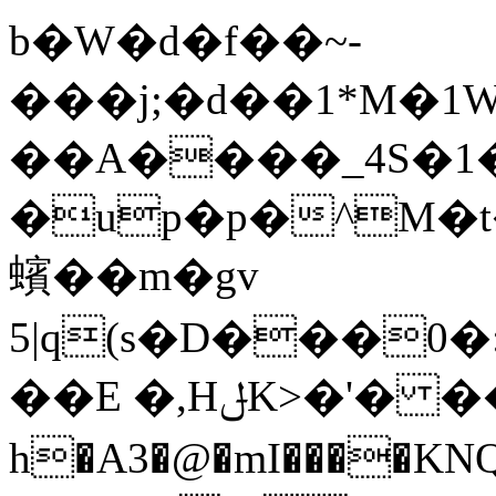
b�W�d�f��~-
���j;�d��1*M�1
��A����_4S�1
�up�p�^M�t
蠙��m�gv
5|q(s�D���0
��E �,HݪK>�'� ��?�Ǹ���P�眅
h�A3�@�mI����KN