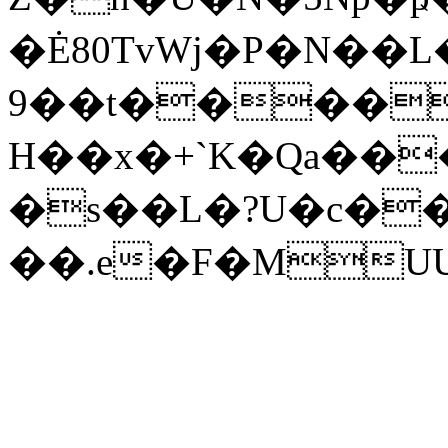
�Ė80TvWj�P�N��L
9��t����
H��x�+`K�Qa��
�s��L�?U�c��h
��.e�F�MU