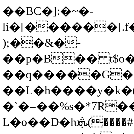
��BC�]:�~�-
li�[������[.
);��&�-
��p�B�� t$o�
��q�����G��
��L�h����y�k�(��5<0���c��׌+~�Vߦ�1#j%�V������1��
�`�=��%s�*7R�
L�o��D�ƕܞ(����#��a��X�5y6P$�^@.���##��