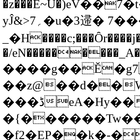
�z���E~U�)eV��
yĴ&>؍7�u�3䢜� 7����T� �Ԁ2-
_�H����c;���Ȏr����j�
�/eN���������_A
����g��Ě�g
��z@��d��W�k��~
���ڈeA�Hy��|�IBI�(
�{������Tw��
�f2�EP��k�-�