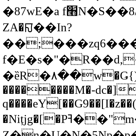
�87wE�a f׫N�S��8/��ۺ��L_DU�-
ZA�ꡎ��In?
��;���zq6��
f�Е�s�"�R��d
�ȅR�۸��w�Ǥ{)
��������M�-dc�]
q����eY[��G9��[I�z��
�Nițjg�[�Pߔ��"m��~v
Z�n�U�N�5Np�