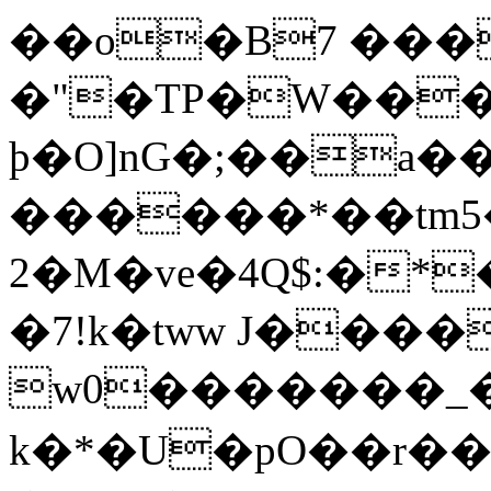
��o�B7 ���
�"�TP�W�������D
þ�O]nG�;��a
������*��tm
2�M�ve�4Q$:�*
�7!k�tww J����
w0�������_�
k�*�U�pO��r��