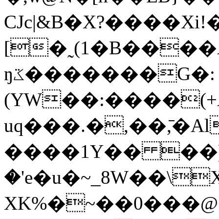
CJc|&B�X?����Xi!
[�˷(1�B���
ŋػ�������G�:
(
YW��:����(+
uq���.�,��,̄�Al
����1Y�� ��)�
�'e�u�~_8W��\
XK%�~��0���@