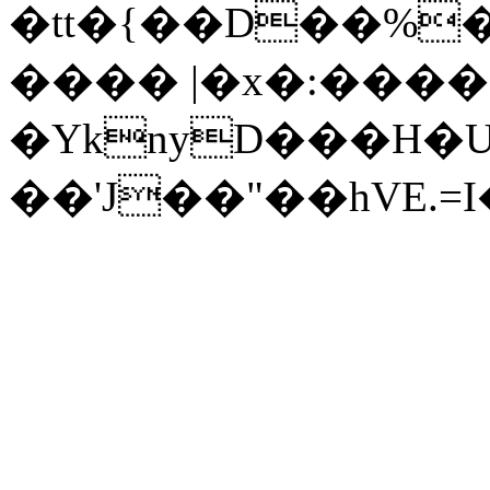
�tt�{��D��%�r��`�ɜm
���� |�x�:����
�YknyD���H�U
��'J��"��hVE.