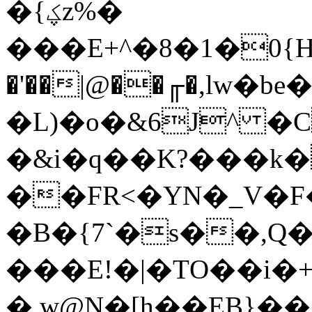
�{ؼz%�
���E+^�8�1�0{H
�'��|@��╓�,lw�be�
�L)�o�&6J^ �
�&i�q��K?���k
��FR<�YN�_V�F�
�B�{7`�s��,Q
���E!�|�ТO��i�
�,w@N�[h��EB}�