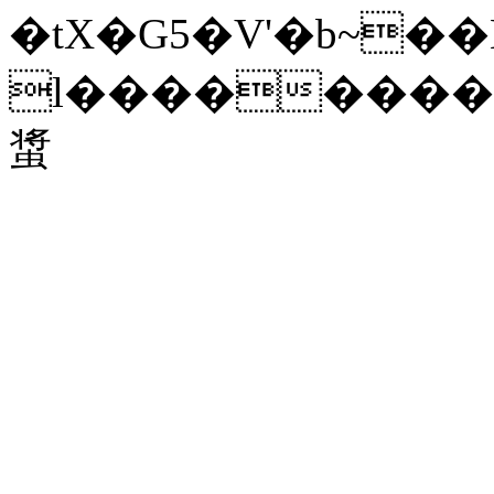
�tX�G5�V'�b~�
l��������p���g\�׊�u�
螀