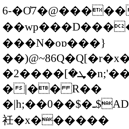
6-�Ơ7�@�����
��wp���D����
���N�oɒ���}
��)@~86Q�Q[�r�x
�ܜ�]����2�n;'��Q4��Q�߁�]tt!K>�0���[n�t4M��f���[������}
�|�� R��
�|h;��ـ�$��0$АDKu}m�$Y�1�ʐ���2E;Ƙ]��X���/%��0�}q"r�ާdk�/FQ���Ou�½^r�'m�&~�u�:5��h��������
衽�x������