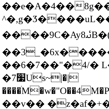
��e�A�4��8g��
^�,g�Ӡ����uL�
����9C�Ayﯻ8B�(�X�3_.�wߋ]����$���4��&�8H�Ѧ���h!
��3_�6x����
��6�7��"�4/� 
�7׷Us~|�|
����ׄM�w�"O��4M�P
��v�� �z�af�+�