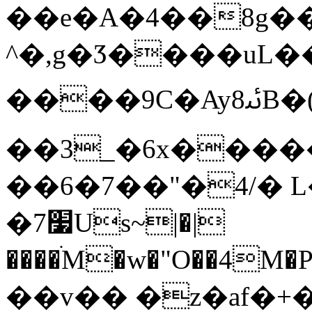
��e�A�4��8g��
^�,g�Ӡ����uL�
����9C�Ayﯻ8B�(�X�3_.�wߋ]����$���4��&�8H�Ѧ���h!
��3_�6x����
��6�7��"�4/� 
�7׷Us~|�|
����ׄM�w�"O��4M�P
��v�� �z�af�+�