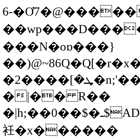
6-�Ơ7�@�����
��wp���D����
���N�oɒ���}
��)@~86Q�Q[�r�x
�ܜ�]����2�n;'��Q4��Q�߁�]tt!K>�0���[n�t4M��f���[������}
�|�� R��
�|h;��ـ�$��0$АDKu}m�$Y�1�ʐ���2E;Ƙ]��X���/%��0�}q"r�ާdk�/FQ���Ou�½^r�'m�&~�u�:5��h��������
衽�x������