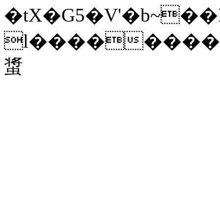
�tX�G5�V'�b~�
l��������p���g\�׊�u�
螀