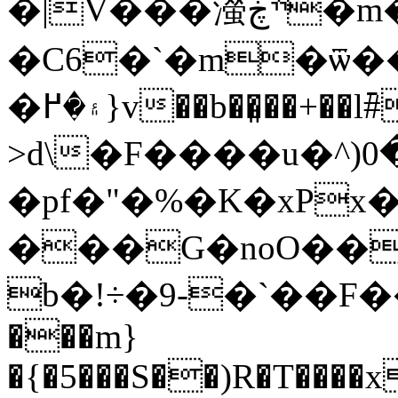
�|V���㶈ׯڿ�m�Z ��!
�C6�`�m�ѿ�
�۽�߂}v��b��͈��+��l߫#�=���.����O���5��bgs����I��D6�^8�S�40
>d\�F����u�^)0ڑ��� 5Z-
�pf�"�%�K�xPx
���G�noO��
b�!÷�9-�`��F����ޑ#kms
���m}
�{�5���S��)R�T����x