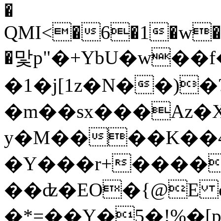
�
QMI<�6�1�w�L
�맟p"�+YbU�w��
�1�j[1z�N��)�?
�m��sx���Az�X�z
y�M����K��4
�Y���r+����
��ʣ�EO�{@E c�PQ�6
�*=��Y�5�!%�[