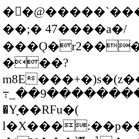
�񷹜�@�����`����
��;� 47����a�/
���Ǫ�r2���
���?
m8E���+�)s�(
߹_��9��������
�Y֢��RFu�(
l�X���:��p��