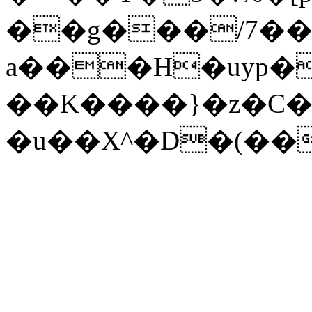
��g���/7��
a���H�uyp
��K����}�z�C�/
�u��X^�D�(��