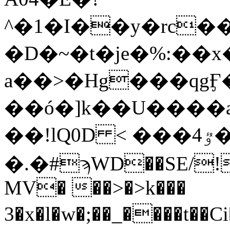
^�1�I��y�rc�
�D�~�t�je�%:��
a��>�Hg���qgӺ�8F��c�5
��ó�]k��U����a
��!lQ0D < ���ٷ4���T�7#{T
�.�#ϡWD��SE/!
MV� ��>�>k���
3�x�l�w�;��_����t��