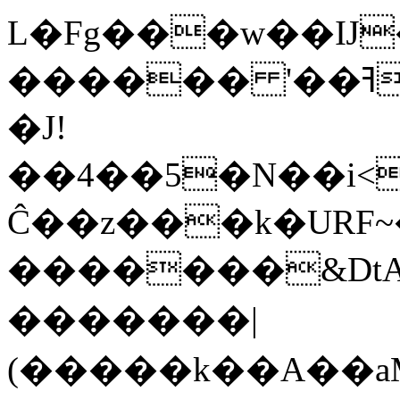
L�Fg���w��Ĳ�M���lM������U
������ '��ߔ��W��b�Ǡ¼�)1/
�J!
��4��5�N��i<
Ĉ��z���k�URF~�
�������&DtA
�������|
(�����k��A��aM