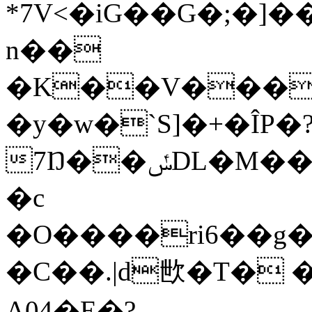
*7V<�iG��G�;�
n��
�K��V����
�y�w�`S]�+�ÎP�
7Ŋ��ݽDL�M��B�Nc�[m88�q;��N�f.���x�}
�c
�О����ri6��g�.�� /Lj"wn8
�C��.|d㰥�T� 
A04�E�?