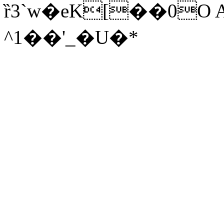
ȑ3`w�eK[��0O
^1��'_�U�*