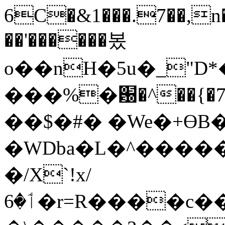
6C�&1���.7��,n��
��'������봈
o��nH�5u�_"D
���%�԰�^��{�7��>d
��$�#� �We�+ϴB
�WDba�L�^������=�t�,~ܛ���j�`
�/X`!x/
ٲ�6�r=R����c����ng����t�}