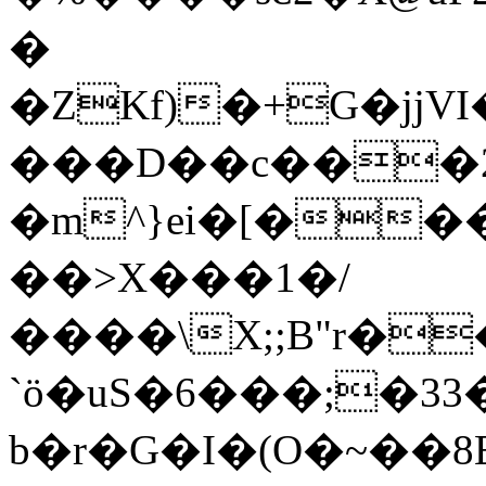
�
�ZKf)�+G�јjVI���g�;�ڄ�C;������;J��#�,0>v�-2�p
���D��c���2
�m^}ei�[�
��>X���1�/
����\X;;B"r�
`ӧ�uS�6���;�33�
b�r�G�I�(O�~��