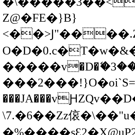
�\�����3��<��e�
Z@�FE�}B}
<��>Ϳ"����.Z
O�D�0.c�T�w�&�e���>Bx�1��֓����ӳ󽭈*J��;:���Of��
�����v�D�ޭ�3��
���2���!}O�oi`S=
���JA���vԨZQv ��
\7.�6��Zz偯 �\��
�%����sԐ2�X@uP