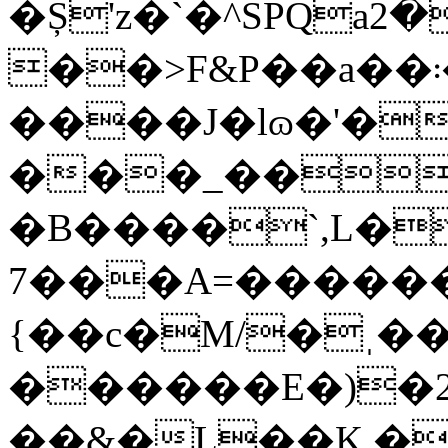
�Ș'z�`�^SPQaښ�ˊ�`�2����P���E9o���xI��0�i
��>F&P��a��܃��P��"����k�#'���iF*'��'��w���5��
����J�lɷ�'��guH�҄Ǿ
���_��0
�B����`,L�
7���A=������
{��c�M/�ˌ���
������E�)�2�
��&�L��K,�