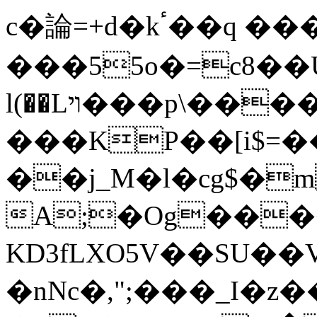
c�論=+d�kٴ��q ���Z���l(%���
���55o�=c8��UY޷�[��
l(��Lױ���p\����R�b�n.��{�Ƌ\QG��&
���KP��[i$=
��j_M�l�cg$�m
A;�Og��
KD3fLXO5V��SU��
�nNc�,";���_I�z�