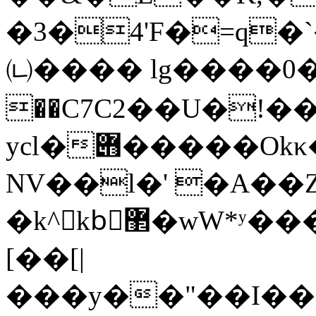
�3�4'F�=q�
㈁���� lg����0
��C7C2��U�!�
ycl�݋�����Okκ��FG�]f���=g\-
NV��l�' �A��Ζ�:`��
�k^kbً޲�wW*ʸ���P�TL��CY "�cT�1+
[��[|
���y��"��I��: