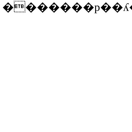
�������p��ʎ