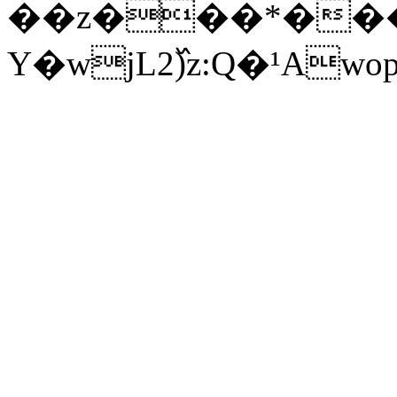
󠓃��z���*��
Y�wjL2߰)z:Q�¹A