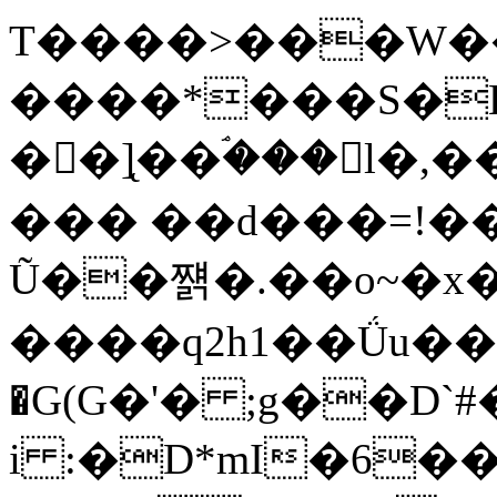
T����>���W���cD���$~�&����#4
����*���S�E
��]̨��ۘ���𜂱l�,��V ܨ�����Ԥ
��� ��d���=!��
Ũ��쨹�.��o~�x
����q2h1��Ǘu���
�G(G�'� ;g��D`#
i :�D*mI�6���f��E�u