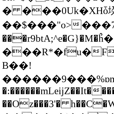
� ���0Uk�XHȱ垜�]
��$���"o>���7�
���r9btA;^e�G}�M�ܿĥ���
���R*�fu�F
B��!
���
���9���%ɒm9�
�:������mLeijZ��It���
��Oz���3'� h��C�W�"F��Թ