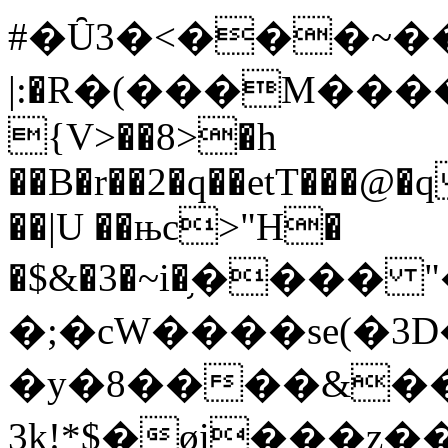
#�Ȗ3�<���~��
|:�R�(���M����\`A�
{V>��8>�h
��B�r��2�q��etT���
��|U ��њc>"H�
�$&�3�~i�֥���
�;�cW����se(�3D
�y�8����&���/`����Vݐ��g
3k!*$�øi���