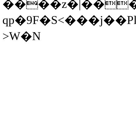
����z�|���
qp�9F�S<���j��P
>W�N