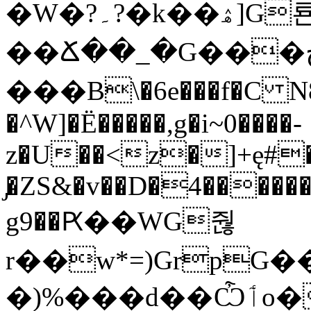
�W�?۔?�k��ۿ]G룐
��Ճ��_�G���چ�}
���B\�6e���f�C N
�^W]�Ë�����,g�i~0����-
z�U��<z�]+ę#
̡�ZS&�v��D�4������
g9��Ԗ��WG줞
r��w*=)Grp
�)%���d��Ѽٲo��>FJ�