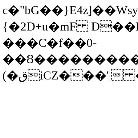
c�"bG��}E4z]��W
{�2D+u�mF D�
���C�f��0-
��Ȣ���������
(�قiCZ���'|