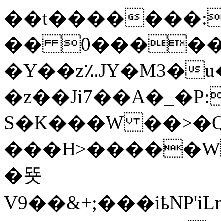
��t�������:K
�� 0������
�Y��z؉JY�M3�u
�z��Ji7��A�_�P
S�K���W ��>�Q
���H>�����W
�뚓
V9��&+;���iҍNP'iLmBAV����@�����܅5�3