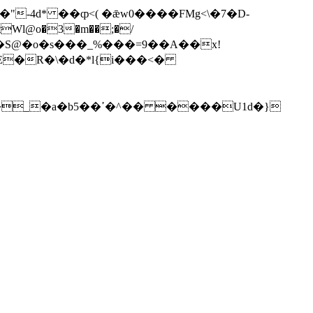
-4d* ��ȹ<( �ǣw0����FMg<\�7�D-
� ����U1d�}