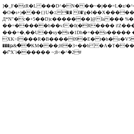
]�_F�zR�L ���D^�N���~�j��=L�z/�^�
�O�s+)���{}U�ػ�|� 0�'g�I��X������e�e2j�+��ق}B1^:3�|�[�p��+X��hh[��UtWl@o�3�m��;�/
Д*N"�c�+5��D)c�������]@Ia��� %�2تw��P�t�kB�DK����ʴk��L��p�S@�o�s���_%���=9��A��
��=�����b��vJ�0(�R���� i!Z�����=�.�j�;�ܫ�H�\/u�|G�a��聸��<���t
���=�,��U��ɤy�x�1Dh�=��o����� �
XK>I���R�B����09�E� t�h�o�V5� 
���թ&��KM���;H�3+��b �A�T�����@!!7,
�ՐX`i������ ~;8<�^ؑ�2#