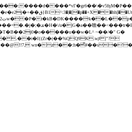
��:����d����*vГ�gr6��\�v5ʩM�P���"
x!
r�E�R�\�d�*l{i���<�
T�B��2j0�o�����u��w�L^ ~��/�" G�
.��i�I{(Zr�(��%QQ9K.wֲ# |"?
 wn�z��:h�̐#��s�'�_�a�b5��ߴ�^�