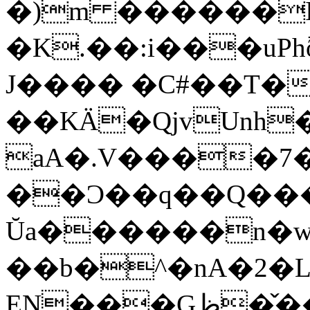
�)m ������
�K.��:i���uP
J���� �C#��T�
��KÄ�QjvUnh
aA�.V����
��Ͻ��q��Q���
Ŭa������n�w�
��b�^�nA�2�L
EN���Gظ��̌�\��"��|