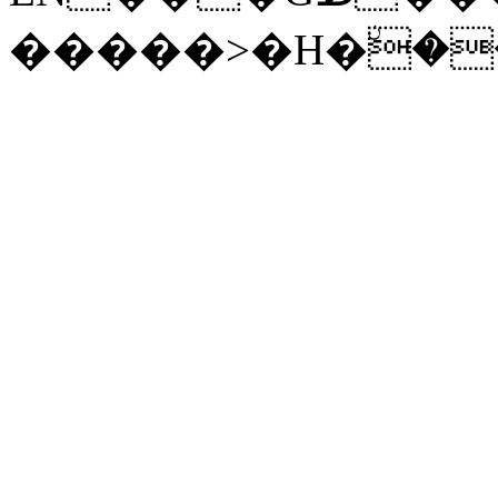
�����>�H�ۨ�