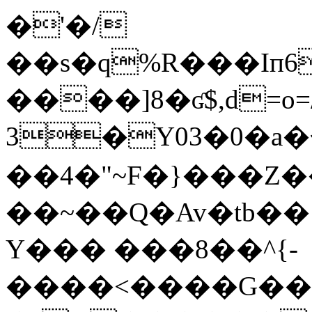
�'�/
��s�q%R���Iп
����]8�ʛ$,d=
o
3�Y03�0�a�夸
��4�"~F�}���Z�� !�
��~��Q�Av�tb
Y��� ���8��^{-
����<����G��