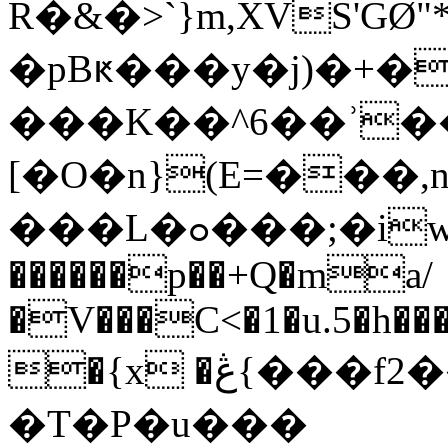
R�&�>`}m,XVS'GØ"
�pBԟ���y�j)�+
���K��^6��ʾ
[�O�n}(E=���,
���L�ߋ���;�iwT'��?
������p��+Q�ma/
�V���C<�1�u.5�h�
�{x �ڠ{���f2��7�@'�K�Lg!
�T�P�u���