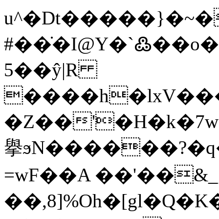
u^�Dt�����}�~�
#��̇�I@Y�`߷��o�
5��ŷ|R
����h�lxV���
�Z��'�H�k�7
擧ϧN������?�q
=wF��A ��'��&_
��,8]%Oh�[gl�Q�