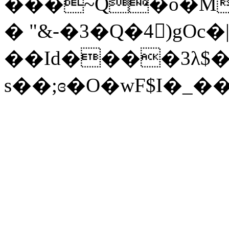
���~Q�o�M
� "&-�3�Q�4)gOc�
��Id����3λ$�]��׽��mX�?RfrF���1O��$*���Ǫ
s��;ɞ�O�wF$I�_