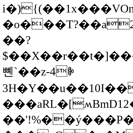
i�){(��1x���VOn�������נ��dq>���
�o���T?��a2
��?
$��X��r��t�]��
뼨`��z-4ꉭ
3H�Y��u��10I�
���aRL�[ʍBmD12
��'!%��ý���P�