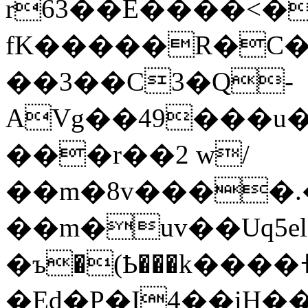
r63��E����<�
fK�����R�C�
��3��C3�Q-
AVg��49���u�
���r��2 w/
��m�8v����.
��m�uv��Uq5el
�ъ�(Ҍ���k���
�Ed�P�I4��iH��