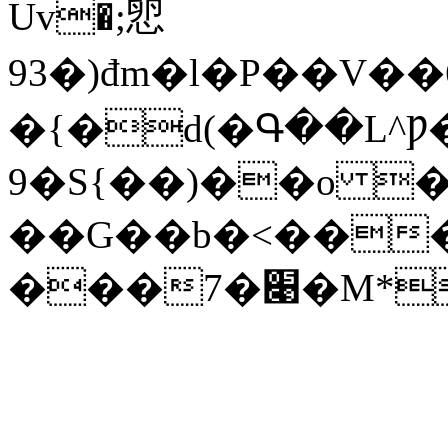
Uv�;㤻
9 3�)đm�l�P��V
�{�d(�Գ��L^Ƿ
9�S{��)��o 
��G��b�<���@�.5��N#ɢEߖٚNi�ʌ�ouߡ���X5����
���7�