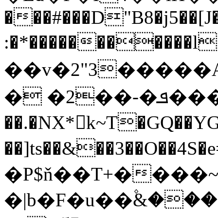
���#���D"B8�j5��[J
:�*�����������
��v�2"3�����A
� �2��-�ܦ����d=11�V���
��.�NX*k~T�GQ��YG
��]ts��&��3��O��4S�e=
�P$ň��T+����~
�|b�F�u��۫&��