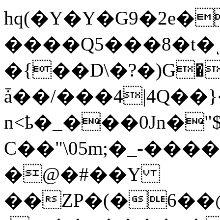
hq(�Y�Y�G9�2e�
����Q5���8�t
�{��D\�?�)G��ߊD���;��N�~�
ǡ��/���4|4Q��}�
n<ҍ�_���0Jn�"
C��"\05m;�_-��
�@�#��Y
��ZP�(�6��