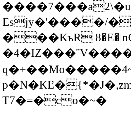
����7���a2\�
Esjy�'����/�
���KъR 8�E�|n
�4�ІZ���˝V���
q�+��Mo�����4~
p�N�KĽ�{*�J�,zm
T7�=�co�~�