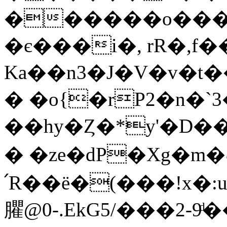
������o�������nؿ�x�����
�є���i�, rR�,f�
Ka��n3�J�V�v�t�
� �o{�rP2�n�`
��hy�Ȥ�*y'�D�
� �ze�dP�Xg�m�ٺm% ��O�<(헱
՛R��ë�(���!x�:
臞@0-.EkG5/���2-9ͩ