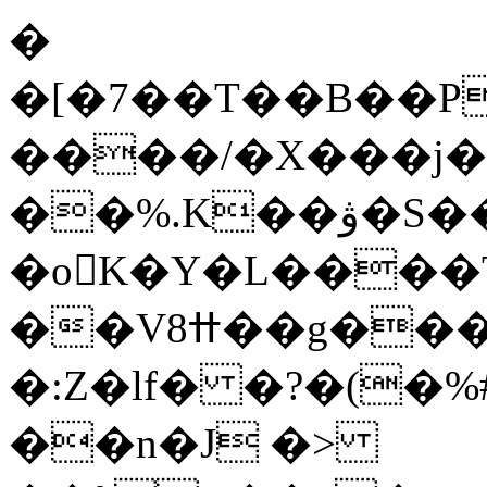
�
�[�7��T��B��P
����/�X���j�
��%.K��ۋ�Ѕ��+��9�>��?}F9:��,8�3�Ea�� Xdө���
�oK�Y�L����T
�
�Vߚ8��g���(�xB�RzA��
�:Z�lf� �?�(�%
��n�J �>