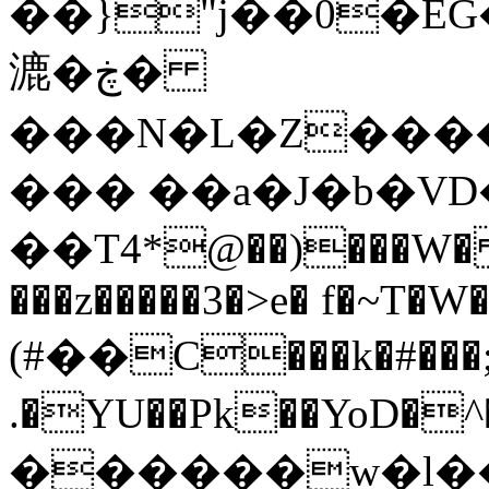
��}"j��0�E
漉�ڿ�
���N�L�Z���
��� ��a�J�b�VD��
��T4*@��)���W� @
���z�����3�>e� f�~T�W
(#��C���k�#���;
.�YU��Pk��YoD�
������w�l��e