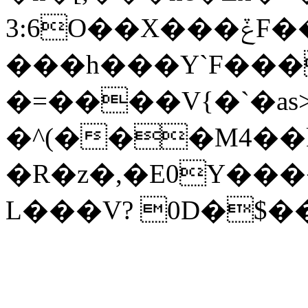
3:6O��X���ݞF��-�6ٝ,s�KS|B;/
���h���Y`F���
�=����V{�`�a
�^(���M4��
�R�z�,�E0Y����
L���V? 0D�$�