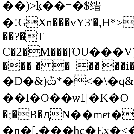
��)>ķ��=�$缙
�!GXn���vY3'�,H*>
��?�T
C�2�M���[ΌU���V)��
��� � �_��|��i�
�D�&)ѽ*�<�\�q&) �
��l�O��ѡ1|�K�
�;�B�ԯN��mєt�
�n�[,���hc�Ex�