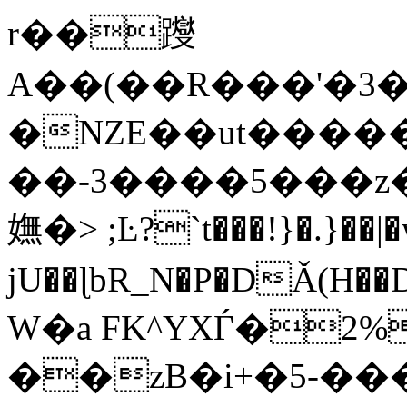
r��躞
A��(��R���'�3
�NZE��ut�����
��-3����5���z�Xx�
嫵�> ;Ŀ?`t���!}�.}��
jU��ɭbR_N�P�DǍ(H
W�a FK^YXЃ�2%
��zB�i+�5-��