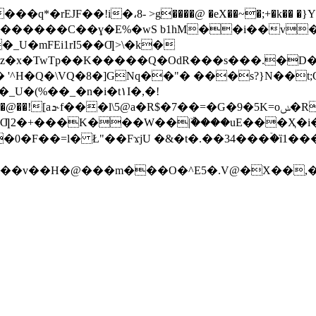
�rEJF��!i�،8- >g����@ �eX��~�;+�k�� �}Y���
_U�mFEi1rI5��Ƣ>\�k�
z�x�TwTp��K�����Q�OdR���s���.�D
'^H�Q�\VQ�8�]GNq��"� ���s?}N��t
�(%��_�n�i�t۱I�,�!
�D���Y�y��˦�8C4
e<卨b�:�Ƣ2�+���K���W��|ۜ����uE���Ҳ�
�0�F��=l� Ł"��FϫjU �&�t�.��34���ۡ�ȉ1���
��v��H�@���m���O�^E5�.V@�Х��,��[