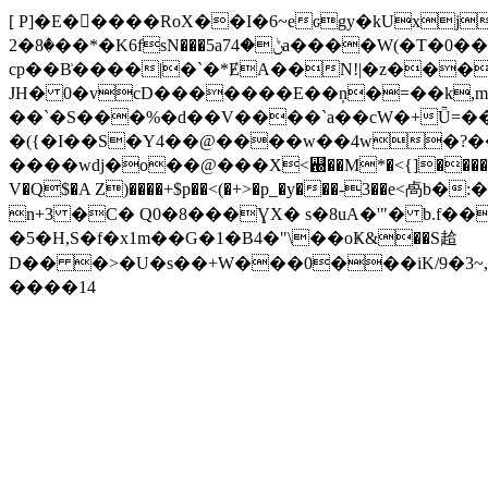
[ P]�E�����RoX��I�6~eԍgy�kUxj���q*
�8�2��*�K6fsN���5aݨ�74a����W(�T�0��������C��ɣ�E%�wS b1hM��i��v�omf�6Sҥ�F�#ܜ�q�sl���+zRPa#r
cp��B͗����|�`�*ɆA��N!|�z­����
JH� 0�vcD�������E��ņ�=��k,m
��`�S���%�d��V����`a��cW�+Ǖ=�� 
�({�I��S�Y4��@����w��4w�?��_U
����wdj�o��@���X<꬐��M*�˂{]�����@��![aܖ˞f���l\5@a�R$�7��=�G�9�5K=oݭ�R�)��zf�R�y�4d��0v���P�{ x�t�
V�Q$�A Z)����+$p��<(�+>�p_�y���-3��
n+3 �C� Q0�8���ƔX� s�8uA�'"� b.f��
�5�H,S�f�x1m��G�1�B4�"\��oҜ&��S䞩
D�� �>�U�s��+W���0���iK/9�3~,
����14