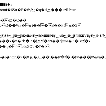
ۿ�}
��dZ�C��
;QO��WP�u t��� 3��P5ɶ�5
i���x�=�7ؕդ�!h��eN��nҍl� "�B�x
�.p�}adoZQb �?�!
�^mɼl�>�pJ�X1��\��t�)����&yn�6