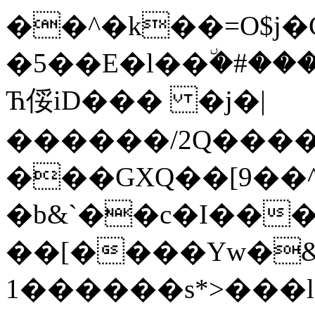
��^�k��=O$j�
�5��E�l��٘�#��
Ћ俀iD��� �j�|
������/2Q����s
���GXQ��[9��^
�b&`��c�I���v
��[����Yw�&