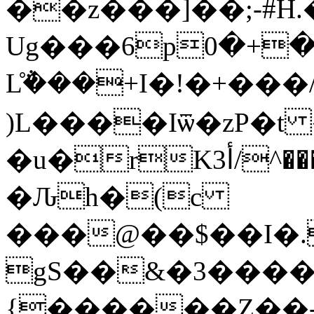
��z���]��;-#H.
Ug���6pب�+�0���Q��(�e
L̊݅���+I�!�+���
)L����Iѿ�zP�t
�u�rK3أ/^����b��E�״�kb1�I��e�?
�Ԉh�(c
���@��$��I�.
gS��&�3����D
{������Z��