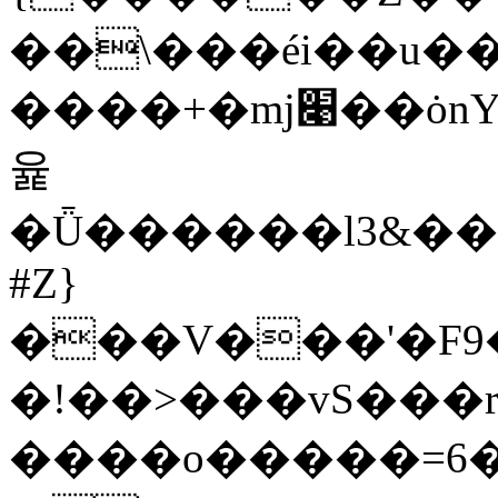
��\���éi��u�
����+�mj׉��ȯnY� .����6�Iìܢf�s~�
윭
�Ǖ������l3&��
#Z}
���V���'�F9
�!��>���vS���
����o�����=6�������'K�.������r�