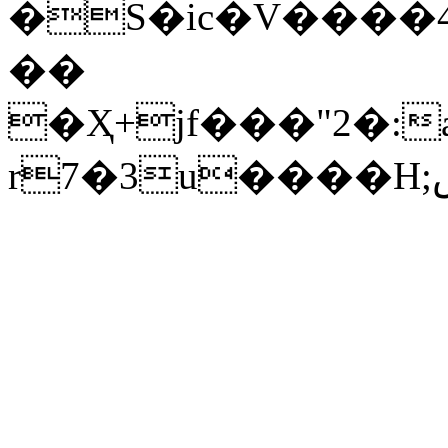
�S�ic�V����4W�bڣ�K�X ~��n�МL�Y
��
�Ҳ+jf���"2�:
r7�3u�