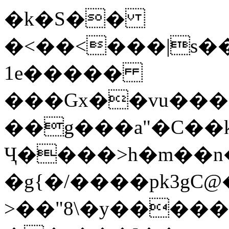
�k�S��
�<��<���|s�
1e�����
���Gx��vu���
��g���a"�C��k��G�*L~ݨ
Ҷ����>h�m��n�
�g{�/����pk3gC@
>��"8\�y�����o